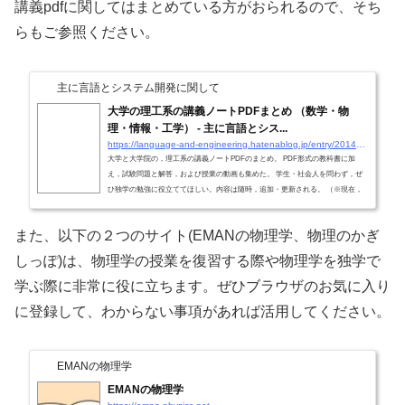
講義pdfに関してはまとめている方がおられるので、そち
らもご参照ください。
主に言語とシステム開発に関して
大学の理工系の講義ノートPDFまとめ （数学・物
理・情報・工学） - 主に言語とシス...
https://language-and-engineering.hatenablog.jp/entry/20140620/PDFLectureNotesOnUniversity
大学と大学院の，理工系の講義ノートPDFのまとめ。 PDF形式の教科書に加
え，試験問題と解答，および授業の動画も集めた。 学生・社会人を問わず，ぜ
ひ独学の勉強に役立ててほしい。内容は随時，追加・更新される。 （※現在，
６０科目以上） カテゴリ別の目次： （１） 数学の講義ノート （２） 物理学の
講義ノート （３） 情報科学の講義ノート （４） 工学の講義ノート ※院試の問
また、以下の２つのサイト(EMANの物理学、物理のかぎ
題と解答のまとめはこちら。 （１）数学の講義ノート 解析学： 解析学の基礎
（大学１年で学ぶ，１変数と多変数の微分・積分） 複素解析・複素関数論
しっぽ)は、物理学の授業を復習する際や物理学を独学で
（函...
学ぶ際に非常に役に立ちます。ぜひブラウザのお気に入り
に登録して、わからない事項があれば活用してください。
EMANの物理学
EMANの物理学