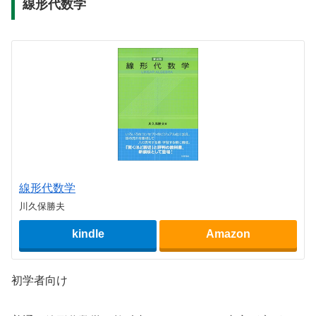
線形代数学
線形代数学
川久保勝夫
kindle
Amazon
初学者向け