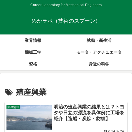
Career Laboratory for Mechanical Engineers
めかラボ（技術のスプーン）
業界情報
就職・新生活
機械工学
モータ・アクチュエータ
資格
身近の科学
殖産興業
明治の殖産興業の結果とは？トヨ
業界情報
タや日立の源流を具体例に工場を
紹介【造船・炭鉱・紡績】
2024.07.24